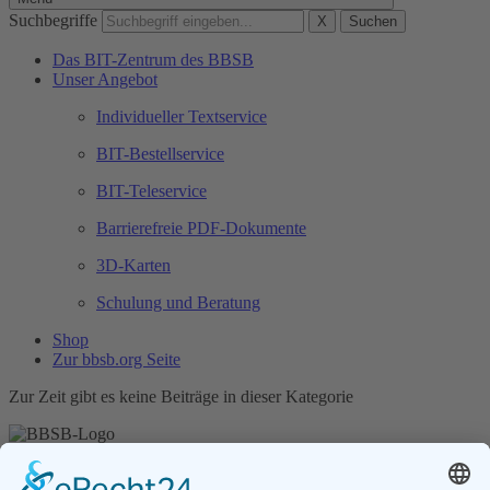
Suchbegriffe
X
Suchen
Das BIT-Zentrum des BBSB
Unser Angebot
Individueller Textservice
BIT-Bestellservice
BIT-Teleservice
Barrierefreie PDF-Dokumente
3D-Karten
Schulung und Beratung
Shop
Zur bbsb.org Seite
Zur Zeit gibt es keine Beiträge in dieser Kategorie
Unser Angebot