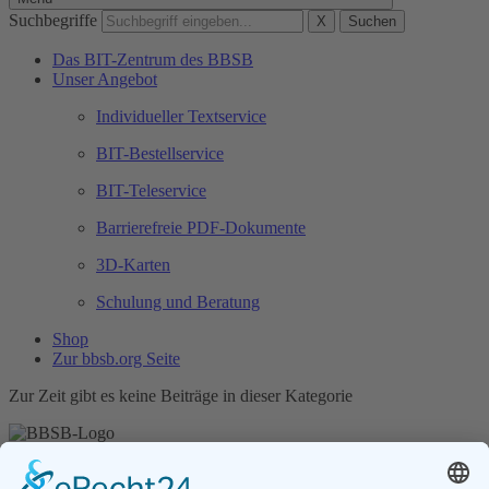
Suchbegriffe
X
Suchen
Das BIT-Zentrum des BBSB
Unser Angebot
Individueller Textservice
BIT-Bestellservice
BIT-Teleservice
Barrierefreie PDF-Dokumente
3D-Karten
Schulung und Beratung
Shop
Zur bbsb.org Seite
Zur Zeit gibt es keine Beiträge in dieser Kategorie
Unser Angebot