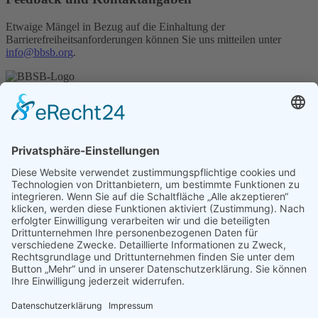
Etwaige Mängel in Bezug auf die Einhaltung der
Barrierefreiheitsanforderungen können Sie uns mitteilen unter
info@bbsb.or
g
.
Unser Angebot
Shop
Impressum
Datenschutz
Erklärung zur Barrierefreiheit
Kontakt
Transparenzerklärung
BBSB-Inform: täglich aktualisierte Infos
für sehbehinderte und blinde Menschen
Anmeldung Newsletter BBSB-Inform
Unser Newsletter für Unterstützer