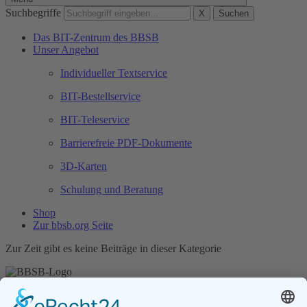
Suchbegriffe
X
Suchen
Das BIT-Zentrum des BBSB
Unser Angebot
Individueller Textservice
BIT-Bestellservice
BIT-Teleservice
Barrierefreie PDF-Dokumente
3D-Karten
Schulung und Beratung
Shop
Zur bbsb.org Seite
Zur Zeit gibt es keine Beiträge in dieser Kategorie
Unser Angebot