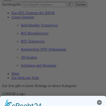
Suchbegriffe
X
Suchen
Das BIT-Zentrum des BBSB
Unser Angebot
Individueller Textservice
BIT-Bestellservice
BIT-Teleservice
Barrierefreie PDF-Dokumente
3D-Karten
Schulung und Beratung
Shop
Zur bbsb.org Seite
Zur Zeit gibt es keine Beiträge in dieser Kategorie
Unser Angebot