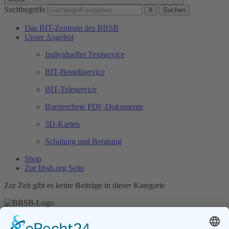
Suchbegriffe
X
Suchen
Das BIT-Zentrum des BBSB
Unser Angebot
Individueller Textservice
BIT-Bestellservice
BIT-Teleservice
Barrierefreie PDF-Dokumente
3D-Karten
Schulung und Beratung
Shop
Zur bbsb.org Seite
Zur Zeit gibt es keine Beiträge in dieser Kategorie
Unser Angebot