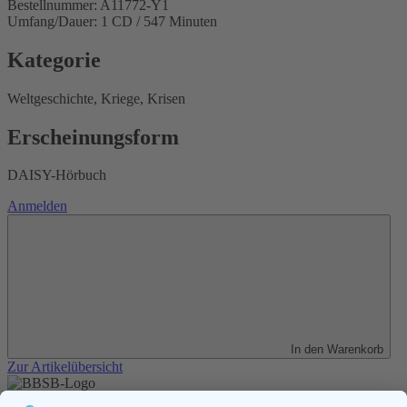
Bestellnummer: A11772-Y1
Umfang/Dauer: 1 CD / 547 Minuten
Kategorie
Weltgeschichte, Kriege, Krisen
Erscheinungsform
DAISY-Hörbuch
Anmelden
In den Warenkorb
Zur Artikelübersicht