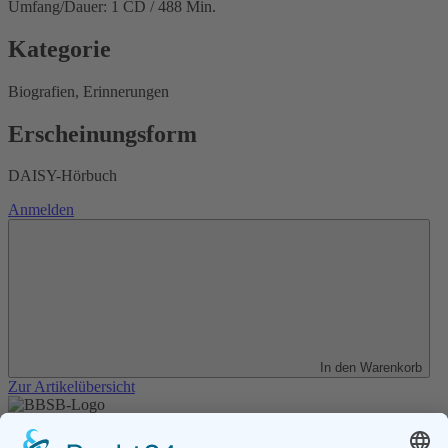
Umfang/Dauer: 1 CD / 488 Min.
Kategorie
Biografien, Erinnerungen
Erscheinungsform
DAISY-Hörbuch
Anmelden
In den Warenkorb
Zur Artikelübersicht
Unser Angebot