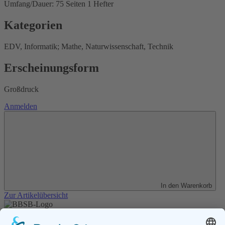
Umfang/Dauer: 75 Seiten 1 Hefter
Kategorien
EDV, Informatik; Mathe, Naturwissenschaft, Technik
Erscheinungsform
Großdruck
Anmelden
In den Warenkorb
Zur Artikelübersicht
Unser Angebot