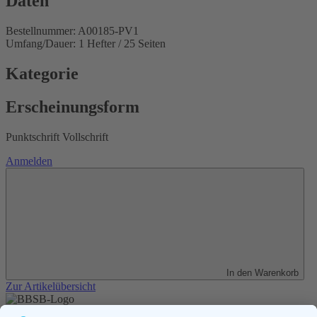
Daten
Bestellnummer: A00185-PV1
Umfang/Dauer: 1 Hefter / 25 Seiten
Kategorie
Erscheinungsform
Punktschrift Vollschrift
Anmelden
In den Warenkorb
Zur Artikelübersicht