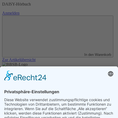
DAISY-Hörbuch
Anmelden
In den Warenkorb
Zur Artikelübersicht
Unser Angebot
Shop
Impressum
Datenschutz
Erklärung zur Barrierefreiheit
Kontakt
Transparenzerklärung
BBSB-Inform: täglich aktualisierte Infos