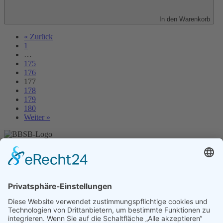
In den Warenkorb
« Zurück
1
…
175
176
177
178
179
180
Weiter »
Unser Angebot
Shop
Impressum
Datenschutz
Erklärung zur Barrierefreiheit
Kontakt
Transparenzerklärung