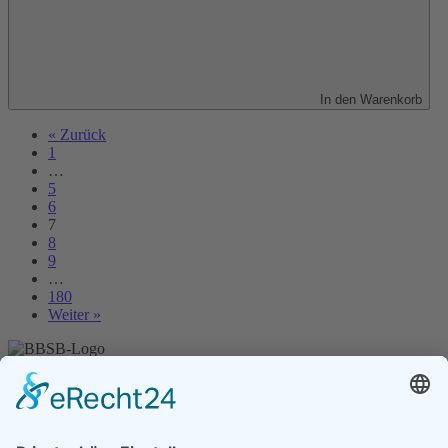
In den Warenkorb
« Zurück
1
…
5
6
7
8
9
…
180
Weiter »
Unser Angebot
Shop
Impressum